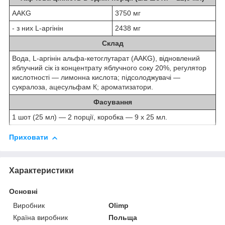
AAKG
3750 мг
- з них L-аргінін
2438 мг
Склад
Вода, L-аргінін альфа-кетоглутарат (AAKG), відновлений
яблучний сік із концентрату яблучного соку 20%, регулятор
кислотності — лимонна кислота; підсолоджувачі —
сукралоза, ацесульфам К; ароматизатори.
Фасування
1 шот (25 мл) — 2 порції, коробка — 9 x 25 мл.
Приховати
Характеристики
Основні
Виробник
Olimp
Країна виробник
Польща