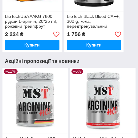
BioTechUSA AAKG 7800,
BioTech Black Blood CAF+,
рідкий L-аргінін, 20*25 ml,
300 g, кола,
рожевий грейпфрут
передтренувальний
комплекс
2 224
1 756
₴
₴
Купити
Купити
Акційні пропозиції та новинки
–11%
–5%