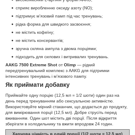
сприяє виробленню оксиду азоту (NO);
підтримує м'язовий памп під час тренувань;
рідка форма для швидкого засвоєння;
не містить кофеїну;
не містить консервантів;
зручна скляна ампула з двома порціями;
підходить для силових і витривалих тренувань.
AAKG 7500 Extreme Shot
от
Olimp
— рідкий
передтренувальний комплекс з AAKG для підтримки
інтенсивних тренувань і м'язового пампу.
Як приймати добавку
Приймайте одну порцію (12,5 мл = 1/2 шоти) один раз на
день перед тренуванням або сексуальною активністю.
Використовуйте мірний стаканчик, що додається до продукту,
для вимірювання порції (12,5 мл). Добре струсіть перед
вживанням. Один шот містить дві порції. Після відкриття
зберігати в холодильнику та вжити впродовж 24 годин.
Харчова цінність в одній порції (1/2 шоти = 12,5 мл)