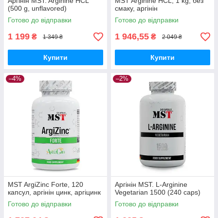
Аргінін MST. Arginine HCL
MST Arginine HCL, 1 kg, без
(500 g, unflavored)
смаку, аргінін
Готово до відправки
Готово до відправки
1 199
1 946,55
₴
₴
1 349 ₴
2 049 ₴
Купити
Купити
–4%
–2%
MST ArgiZinc Forte, 120
Аргінін MST. L-Arginine
капсул, аргінін цинк, аргіцинк
Vegetarian 1500 (240 caps)
Готово до відправки
Готово до відправки