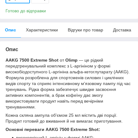
Готово до відправки
Опис
Характеристики
Відгуки про товар
Доставка
Опис
AAKG 7500 Extreme Shot
от
Olimp
— це рідкий
передтренувальний комплекс з L-аргініном у формі
високобіодоступного L-аргініна альфа-кетоглутарату (AAKG).
Формула розроблена для спортсменів силових і циклічних
видів спорту та сприяє інтенсивному м'язовому пампу під час
тренувань. Рідка форма забезпечує швидке засвоєння
активних компонентів, а брак кофеїну дає змогу
використовувати продукт навіть перед вечірніми
тренуваннями.
Кожна скляна ампула об'ємом 25 мл містить дві порції.
Продукт готовий до вживання й не вимагає приготування.
Основні переваги AAKG 7500 Extreme Shot:
високоякісний L-аргінін у формі AAKG;