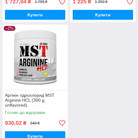
1 727,04
1 225
₴
₴
1 799 ₴
1 250 ₴
Купити
Купити
–2%
Аргінін гідрохлорид MST.
Arginine HCL (300 g,
unflavored).
Готово до відправки
930,02
₴
949 ₴
Купити