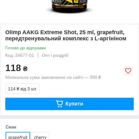
Olimp AAKG Extreme Shot, 25 ml, grapefruit,
передтренувальний комплекс з L-аргініном
Готово до відправки
Код: 24677-01
Опт і роздріб
118
₴
Мінімальна сума замовлення на сайті — 300 ₴
114 ₴
від 3 шт.
Купити
Смак
grapefruit
cherry