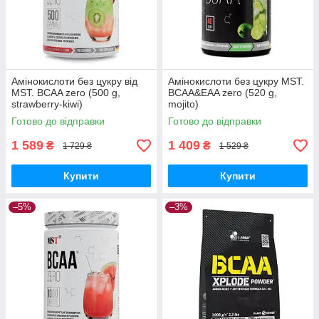
Амінокислоти без цукру від
Амінокислоти без цукру MST.
MST. BCAA zero (500 g,
BCAA&EAA zero (520 g,
strawberry-kiwi)
mojito)
Готово до відправки
Готово до відправки
1 589
1 409
₴
₴
1 729 ₴
1 529 ₴
Купити
Купити
–5%
–3%