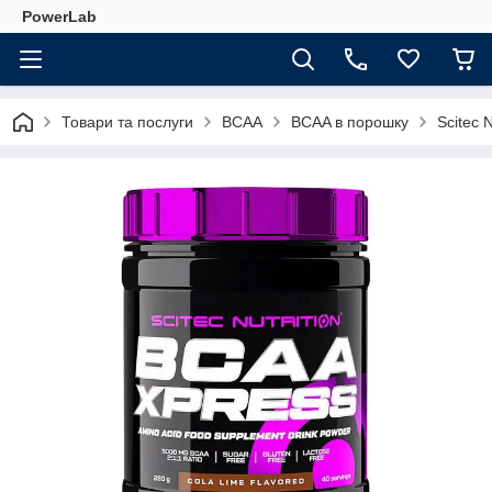
PowerLab
Товари та послуги
BCAA
BCAA в порошку
Scitec 