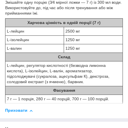
Змішайте одну порцію (3⁄4 мірної ложки — 7 г) із 300 мл води.
Використовуйте до, під час або після тренування або між
прийманнями їжі.
Харчова цінність в одній порції (7 г)
L-лейцин
2500 мг
L-ізолейцин
1250 мг
L-валин
1250 мг
Склад
L-лейцин, регулятор кислотності (безводна лимонна
кислота), L-ізолейцин, L-валін, ароматизатор,
підсолоджувачі (сукралоза, ацесульфам К), декстроза,
солодовий екстракт (з ячменю), барвник.
Фасування
7 г — 1 порція, 280 г — 40 порцій, 700 г — 100 порцій.
Приховати