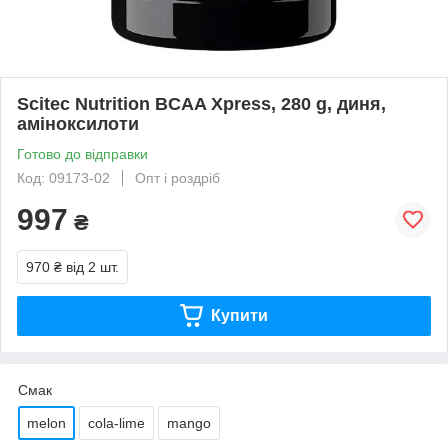
Scitec Nutrition BCAA Xpress, 280 g, диня,
аміноксилоти
Готово до відправки
Код: 09173-02
Опт і роздріб
997
₴
970 ₴
від 2 шт.
Купити
Смак
melon
cola-lime
mango