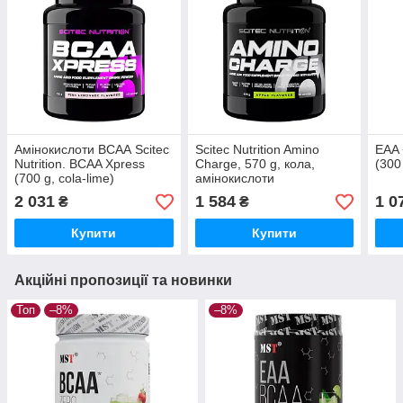
Амінокислоти ВСАА Scitec
Scitec Nutrition Amino
EAA 
Nutrition. BCAA Xpress
Charge, 570 g, кола,
(300
(700 g, cola-lime)
амінокислоти
2 031
1 584
1 0
₴
₴
Купити
Купити
Акційні пропозиції та новинки
Топ
–8%
–8%