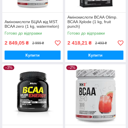
Амінокислоти ВСАА Olimp.
Амінокислоти БЦАА від MST.
BCAA Xplode (1 kg, fruit
BCAA zero (1 kg, watermelon)
punch)
Готово до відправки
Готово до відправки
2 849,05
2 418,21
₴
₴
2 999 ₴
2 493 ₴
Купити
Купити
–3%
–2%