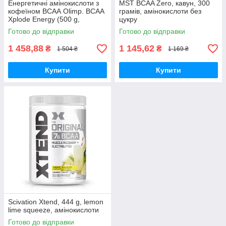
Енергетичні амінокислоти з
MST BCAA Zero, кавун, 300
кофеїном ВСАА Olimp. BCAA
грамів, амінокислоти без
Xplode Energy (500 g,
цукру
фруктовий пунш). Olimp.
Готово до відправки
Готово до відправки
1 458,88
1 145,62
₴
₴
1 504 ₴
1 169 ₴
Купити
Купити
Scivation Xtend, 444 g, lemon
lime squeeze, амінокислоти
Готово до відправки