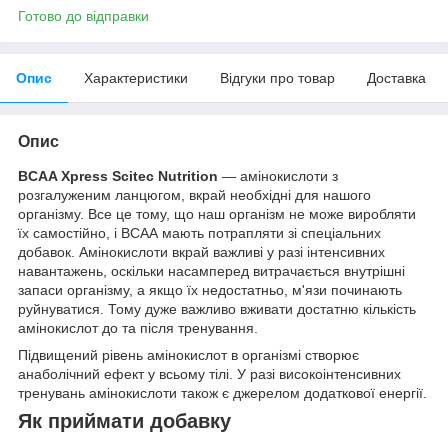
Готово до відправки
Опис
Характеристики
Відгуки про товар
Доставка
Опис
BCAA Xpress Scitec Nutrition
— амінокислоти з
розгалуженим ланцюгом, вкрай необхідні для нашого
організму. Все це тому, що наш організм не може виробляти
їх самостійно, і ВСАА мають потрапляти зі спеціальних
добавок. Амінокислоти вкрай важливі у разі інтенсивних
навантажень, оскільки насамперед витрачається внутрішні
запаси організму, а якщо їх недостатньо, м'язи починають
руйнуватися. Тому дуже важливо вживати достатню кількість
амінокислот до та після тренування.
Підвищений рівень амінокислот в організмі створює
анаболічний ефект у всьому тілі. У разі високоінтенсивних
тренувань амінокислоти також є джерелом додаткової енергії.
Як приймати добавку