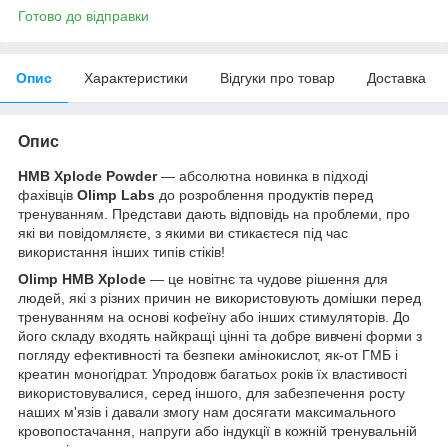
Готово до відправки
Опис
Характеристики
Відгуки про товар
Доставка
Опис
HMB Xplode Powder
— абсолютна новинка в підході
фахівців
Olimp Labs
до розроблення продуктів перед
тренуванням. Представи дають відповідь на проблеми, про
які ви повідомляєте, з якими ви стикаєтеся під час
використання інших типів стіків!
Olimp HMB Xplode
— це новітнє та чудове рішення для
людей, які з різних причин не використовують домішки перед
тренуванням на основі кофеїну або інших стимуляторів. До
його складу входять найкращі цінні та добре вивчені форми з
погляду ефективності та безпеки амінокислот, як-от ГМБ і
креатин моногідрат. Упродовж багатьох років їх властивості
використовувалися, серед іншого, для забезпечення росту
наших м'язів і давали змогу нам досягати максимального
кровопостачання, напруги або індукції в кожній тренувальній