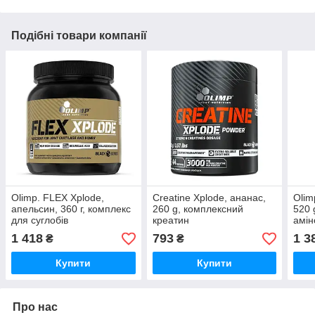
Подібні товари компанії
Olimp. FLEX Xplode,
Creatine Xplode, ананас,
Olim
апельсин, 360 г, комплекс
260 g, комплексний
520 
для суглобів
креатин
амін
1 418
793
1 3
₴
₴
Купити
Купити
Про нас