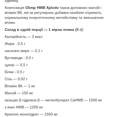
одиниці.
Композиція
Olimp HMB Xplode
також доповнює магній і
вітамін B6, які за регулярних добавок неабияк сприяють
нормальному енергетичному метаболізму та зменшенню
втоми.
Склад в одній порції — 1 мірна ложка (5 г):
Калорійність — 3 ккал
Жири - 0,5 г
насичені жири — 0,1 г
Вуглеводи - 0,5 г
цукор — 0,5 г
Білки - 0,5 г
Сіль — 0,02 г
Вітамін B6 — 1 мг
Магній — 150 мг
кальцію β-гідрокси-β — метилбутират CaHMB — 1500 мг
з яких HMB — 1200 мг
Креатин моногідрат — 1500 мг