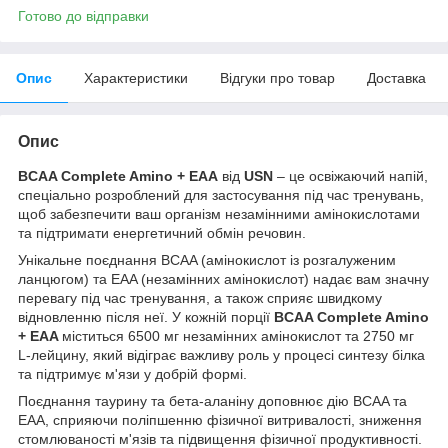
Готово до відправки
Опис
Характеристики
Відгуки про товар
Доставка
Опис
BCAA Complete Amino + EAA
від
USN
– це освіжаючий напій,
спеціально розроблений для застосування під час тренувань,
щоб забезпечити ваш організм незамінними амінокислотами
та підтримати енергетичний обмін речовин.
Унікальне поєднання BCAA (амінокислот із розгалуженим
ланцюгом) та EAA (незамінних амінокислот) надає вам значну
перевагу під час тренування, а також сприяє швидкому
відновленню після неї. У кожній порції
BCAA Complete Amino
+ EAA
міститься 6500 мг незамінних амінокислот та 2750 мг
L-лейцину, який відіграє важливу роль у процесі синтезу білка
та підтримує м'язи у добрій формі.
Поєднання таурину та бета-аланіну доповнює дію BCAA та
EAA, сприяючи поліпшенню фізичної витривалості, зниження
стомлюваності м'язів та підвищення фізичної продуктивності.