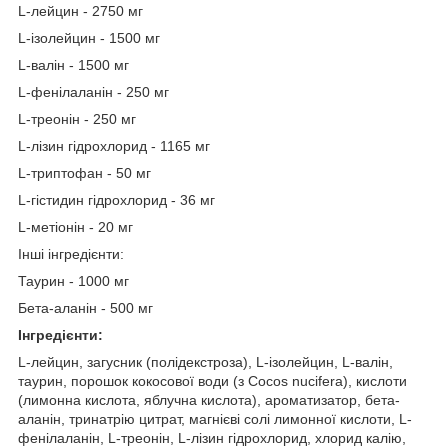
L-лейцин - 2750 мг
L-ізолейцин - 1500 мг
L-валін - 1500 мг
L-фенілаланін - 250 мг
L-треонін - 250 мг
L-лізин гідрохлорид - 1165 мг
L-триптофан - 50 мг
L-гістидин гідрохлорид - 36 мг
L-метіонін - 20 мг
Інші інгредієнти:
Таурин - 1000 мг
Бета-аланін - 500 мг
Інгредієнти:
L-лейцин, загусник (полідекстроза), L-ізолейцин, L-валін,
таурин, порошок кокосової води (з Cocos nucifera), кислоти
(лимонна кислота, яблучна кислота), ароматизатор, бета-
аланін, тринатрію цитрат, магнієві солі лимонної кислоти, L-
фенілаланін, L-треонін, L-лізин гідрохлорид, хлорид калію,