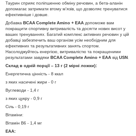
Таурин сприяє поліпшенню обміну речовин, а бета-аланін
допомагає затримати втому м'язів, що дозволяє тренуватися
ефективніше і довше.
Добавка
BCAA Complete Amino + EAA
допоможе вам
покращити спортивну витривалість та досягти нових висот у
ваших тренуваннях. Багатий комплекс активних речовин у цій
добавці забезпечить ваш організм усім необхідним для
ефективних та результативних занять спортом.
Насолоджуйтесь енергією, витривалістю та покращеними
результатами завдяки
BCAA Complete Amino + EAA
від
USN
.
Склад в одній порції – 13 г (2 мірні ложки):
Енергетична цінність - 8 ккал
з яких насичені жири - 0 г
Вуглеводи - 1,4 г
з яких цукру - 0,9 г
Сіль - 0,19 г
Вітаміни:
Вітамін В6 - 1,4 мг
EAA: