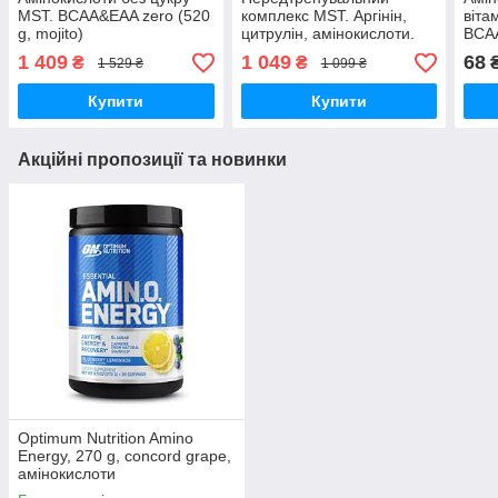
MST. BCAA&EAA zero (520
комплекс MST. Аргінін,
віта
g, mojito)
цитрулін, амінокислоти.
BCAA
Amino Pump (300 g, green
1 409
1 049
68
₴
₴
1 529 ₴
1 099 ₴
apple)
Купити
Купити
Акційні пропозиції та новинки
Optimum Nutrition Amino
Energy, 270 g, concord grape,
амінокислоти