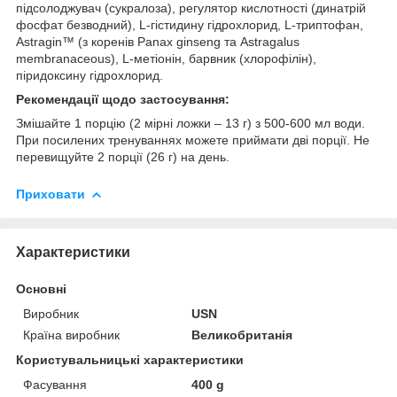
підсолоджувач (сукралоза), регулятор кислотності (динатрій
фосфат безводний), L-гістидину гідрохлорид, L-триптофан,
Astragin™ (з коренів Panax ginseng та Astragalus
membranaceous), L-метіонін, барвник (хлорофілін),
піридоксину гідрохлорид.
Рекомендації щодо застосування:
Змішайте 1 порцію (2 мірні ложки – 13 г) з 500-600 мл води.
При посилених тренуваннях можете приймати дві порції. Не
перевищуйте 2 порції (26 г) на день.
Приховати
Характеристики
Основні
Виробник
USN
Країна виробник
Великобританія
Користувальницькі характеристики
Фасування
400 g