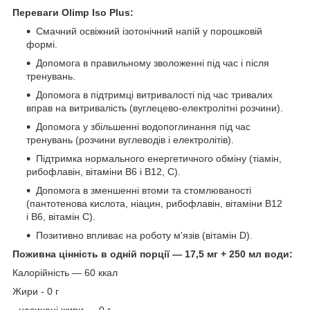
Переваги Olimp Iso Plus:
Смачний освіжний ізотонічний напій у порошковій
формі.
Допомога в правильному зволоженні під час і після
тренувань.
Допомога в підтримці витривалості під час тривалих
вправ на витривалість (вуглецево-електролітні розчини).
Допомога у збільшенні водопоглинання під час
тренувань (розчини вуглеводів і електролітів).
Підтримка нормального енергетичного обміну (тіамін,
рибофлавін, вітаміни B6 і B12, C).
Допомога в зменшенні втоми та стомлюваності
(пантотенова кислота, ніацин, рибофлавін, вітаміни B12
і B6, вітамін C).
Позитивно впливає на роботу м'язів (вітамін D).
Поживна цінність в одній порції — 17,5 мг + 250 мл води:
Калорійність — 60 ккал
Жири - 0 г
- насичені жири — 0 г