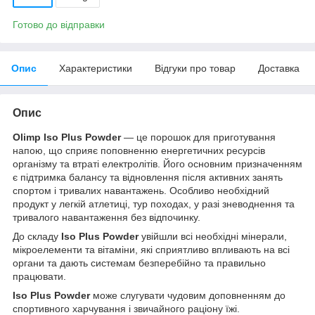
Готово до відправки
Опис
Характеристики
Відгуки про товар
Доставка
Опис
Olimp Iso Plus Powder
— це порошок для приготування
напою, що сприяє поповненню енергетичних ресурсів
організму та втраті електролітів. Його основним призначенням
є підтримка балансу та відновлення після активних занять
спортом і тривалих навантажень. Особливо необхідний
продукт у легкій атлетиці, тур походах, у разі зневоднення та
тривалого навантаження без відпочинку.
До складу
Iso Plus Powder
увійшли всі необхідні мінерали,
мікроелементи та вітаміни, які сприятливо впливають на всі
органи та дають системам безперебійно та правильно
працювати.
Iso Plus Powder
може слугувати чудовим доповненням до
спортивного харчування і звичайного раціону їжі.