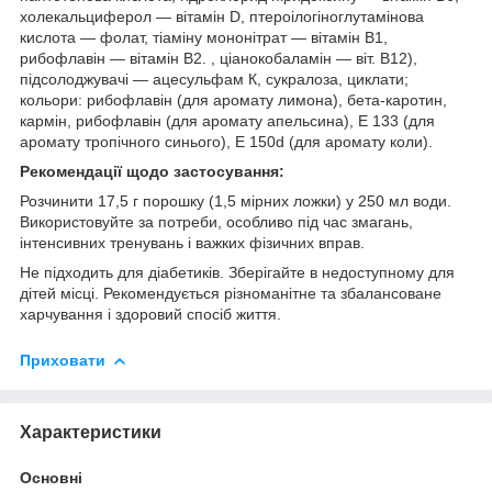
холекальциферол — вітамін D, птероілогіноглутамінова
кислота — фолат, тіаміну мононітрат — вітамін B1,
рибофлавін — вітамін B2. , ціанокобаламін — віт. B12),
підсолоджувачі — ацесульфам К, сукралоза, циклати;
кольори: рибофлавін (для аромату лимона), бета-каротин,
кармін, рибофлавін (для аромату апельсина), E 133 (для
аромату тропічного синього), E 150d (для аромату коли).
Рекомендації щодо застосування:
Розчинити 17,5 г порошку (1,5 мірних ложки) у 250 мл води.
Використовуйте за потреби, особливо під час змагань,
інтенсивних тренувань і важких фізичних вправ.
Не підходить для діабетиків. Зберігайте в недоступному для
дітей місці. Рекомендується різноманітне та збалансоване
харчування і здоровий спосіб життя.
Приховати
Характеристики
Основні