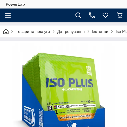
PowerLab
Товари та послуги
До тренування
Ізотоніки
Iso Pl