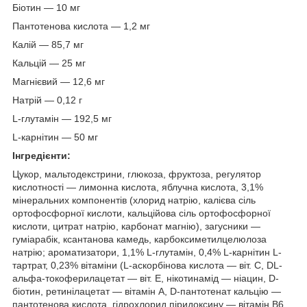
Біотин — 10 мг
Пантотенова кислота — 1,2 мг
Калій — 85,7 мг
Кальцій — 25 мг
Магнієвий — 12,6 мг
Натрій — 0,12 г
L-глутамін — 192,5 мг
L-карнітин — 50 мг
Інгредієнти:
Цукор, мальтодекстрини, глюкоза, фруктоза, регулятор
кислотності — лимонна кислота, яблучна кислота, 3,1%
мінеральних компонентів (хлорид натрію, калієва сіль
ортофосфорної кислоти, кальційова сіль ортофосфорної
кислоти, цитрат натрію, карбонат магнію), загусники —
гуміарабік, ксантанова камедь, карбоксиметилцелюлоза
натрію; ароматизатори, 1,1% L-глутамін, 0,4% L-карнітин L-
тартрат, 0,23% вітаміни (L-аскорбінова кислота — віт. C, DL-
альфа-токоферилацетат — віт. E, нікотинамід — ніацин, D-
біотин, ретинілацетат — вітамін A, D-пантотенат кальцію —
пантотенова кислота, гідрохлорид піридоксину — вітамін B6,