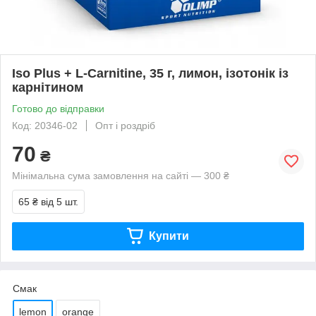
Iso Plus + L-Carnitine, 35 г, лимон, ізотонік із
карнітином
Готово до відправки
Код: 20346-02
Опт і роздріб
70
₴
Мінімальна сума замовлення на сайті — 300 ₴
65 ₴
від 5 шт.
Купити
Смак
lemon
orange