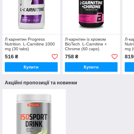
Л карнитин Progress
Л-карнітин із хромом
Л-ка
Nutrition. L-Carnitine 1000
BioTech. L-Carnitine +
Nutr
mg (30 tabs)
Chrome (60 caps).
mg (
516
758
819
₴
₴
Купити
Купити
Акційні пропозиції та новинки