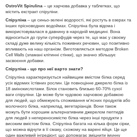
OstroVit Spirulina
– це харчова добавка у таблетках, що
містить екстракт спіруліни.
Спіруліна
– це синьо-зелені водорості, які ростуть в озерах та
інших прісноводних водоймах. Спіруліна була відома і
використовувалася в давнину в народній медицині. Вона
відноситься до групи суперфудів через те, що має у своєму
складі дуже велику кількість поживних речовин, що позитивно
впливають на наш організм. Виготовляється методом Broken
Cell Walls (зламані клітинні стінки), що значно збільшує
засвоєння добавки.
Спіруліна - що про неї варто знати?
Спіруліна характеризується найвищим вмістом білка серед
усіх відомих їстівних рослин. Це повноцінне джерело білка із
18 амінокислотами. Білок становить близько 60-70% сухої
ваги спіруліни. Це може бути чудовою харчовою добавкою
для людей, що обмежують споживання м'ясних продуктів або
молочного білка, наприклад, вегетаріанців. Вони також
можуть бути хорошим альтернативним джерелом пептидів
для людей з непереносимістю білка через інші продукти з
високим вмістом білка. Спіруліна багата на кілька форм сірки,
що можна відчути в її смаку, схожому на варені яйця. Це ще
один важливий інгредієнт, що допомагає зміцнити імунну