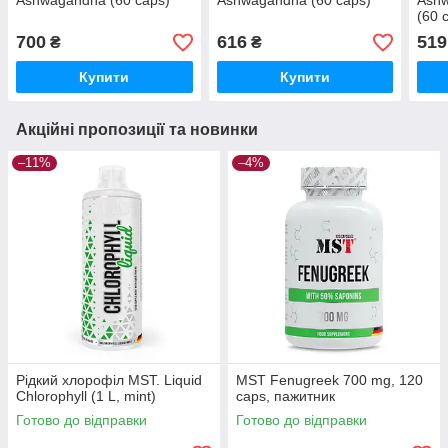
Ashwagandha (60 caps)
Ashwagandha (60 caps)
Ashw
(60 
700
616
519
₴
₴
Купити
Купити
Акційні пропозиції та новинки
–11%
–4%
Рідкий хлорофіл MST. Liquid
MST Fenugreek 700 mg, 120
Chlorophyll (1 L, mint)
caps, пажитник
Готово до відправки
Готово до відправки