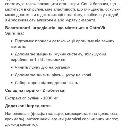
систему, а також покращити стан шкіри. Синій барвник, що
міститься в спіруліні, має властивості, що очищають, оскільки
може допомогти в детоксикації організму, особливо у людей,
які зловживають алкоголем або курять сигарети.
Властивості інгредієнтів, що містяться в OstroVit
Spirulina:
Підтримує процеси детоксикації організму від важких
металів.
Допомагає зміцнити імунну систему, збільшуючи
вироблення Т-і В-лімфоцитів.
Чинить лужну дію на організм.
Допомагає знизити рівень цукру на крові.
Лабораторно підтверджена якість.
Склад на порцію - 2 таблетки:
Екстракт спіруліни - 1000 мг
Додаткові інгредієнти:
Наповнювачі (фосфат кальцію, мікрокристалічна целюлоза,
крохмаль), антиспікаючі агенти (магнієві солі жирних кислот,
діоксид кремнію).