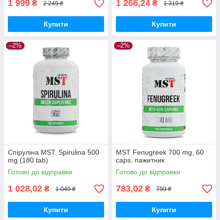
1 999
1 266,24
₴
₴
2 249 ₴
1 319 ₴
Купити
Купити
–2%
–2%
Спіруліна MST. Spirulina 500
MST Fenugreek 700 mg, 60
mg (180 tab)
caps, пажитник
Готово до відправки
Готово до відправки
1 028,02
783,02
₴
₴
1 049 ₴
799 ₴
Купити
Купити