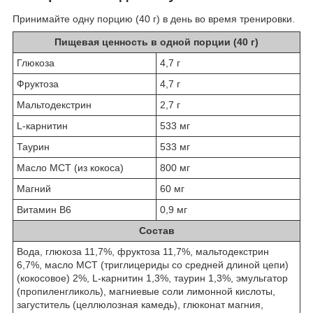
Принимайте одну порцию (40 г) в день во время тренировки.
Пищевая ценность в одной порции (40 г)
Глюкоза
4,7 г
Фруктоза
4,7 г
Мальтодекстрин
2,7 г
L-карнитин
533 мг
Таурин
533 мг
Масло MCT (из кокоса)
800 мг
Магний
60 мг
Витамин В6
0,9 мг
Состав
Вода, глюкоза 11,7%, фруктоза 11,7%, мальтодекстрин
6,7%, масло MCT (триглицериды со средней длиной цепи)
(кокосовое) 2%, L-карнитин 1,3%, таурин 1,3%, эмульгатор
(пропиленгликоль), магниевые соли лимонной кислоты,
загуститель (целлюлозная камедь), глюконат магния,