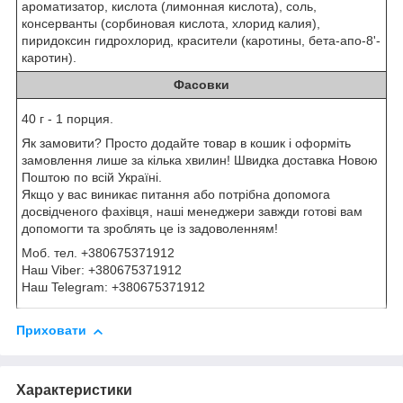
ароматизатор, кислота (лимонная кислота), соль,
консерванты (сорбиновая кислота, хлорид калия),
пиридоксин гидрохлорид, красители (каротины, бета-апо-8'-
каротин).
Фасовки
40 г - 1 порция.
Як замовити? Просто додайте товар в кошик і оформіть
замовлення лише за кілька хвилин! Швидка доставка Новою
Поштою по всій Україні.
Якщо у вас виникає питання або потрібна допомога
досвідченого фахівця, наші менеджери завжди готові вам
допомогти та зроблять це із задоволенням!
Моб. тел. +380675371912
Наш Viber: +380675371912
Наш Telegram: +380675371912
Приховати
Характеристики