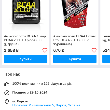
Амінокислоти ВСАА Olimp.
Амінокислоти ВСАА Power
Гейн
BCAA 20:1:1 Xplode (500
Pro. BCAA 2:1:1 (500 g,
kg, 
g, груша).
журавлина).
1 658
670
524
₴
₴
Купити
Купити
Про нас
100% позитивних з 126 відгуків за рік
Працює з 29.10.2024
м. Харків
Провулок Микитинський 5, Харків, Україна