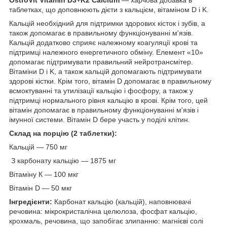
таблетках, що доповнюють дієти з кальцієм, вітаміном D і K.
Кальцій необхідний для підтримки здорових кісток і зубів, а
також допомагає в правильному функціонуванні м'язів.
Кальцій додатково сприяє належному коагуляції крові та
підтримці належного енергетичного обміну. Елемент «10»
допомагає підтримувати правильний нейротрансмітер.
Вітаміни D і K, а також кальцій допомагають підтримувати
здорові кістки. Крім того, вітамін D допомагає в правильному
всмоктуванні та утилізації кальцію і фосфору, а також у
підтримці нормального рівня кальцію в крові. Крім того, цей
вітамін допомагає в правильному функціонуванні м'язів і
імунної системи. Вітамін D бере участь у поділі клітин.
Склад на порцію (2 таблетки):
Кальцій — 750 мг
З карбонату кальцію — 1875 мг
Вітаміну К — 100 мкг
Вітамін D — 50 мкг
Інгредієнти:
Карбонат кальцію (кальцій), наповнювачі
речовина: мікрокристалічна целюлоза, фосфат кальцію,
крохмаль, речовина, що запобігає злипанню: магнієві солі