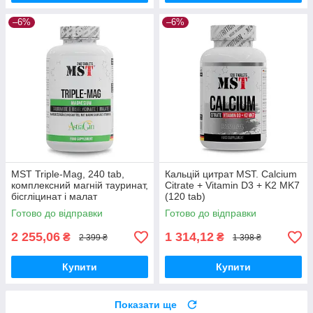
–6%
–6%
MST Triple-Mag, 240 tab,
Кальцій цитрат MST. Calcium
комплексний магній тауринат,
Citrate + Vitamin D3 + K2 MK7
бісгліцинат і малат
(120 tab)
Готово до відправки
Готово до відправки
2 255,06
1 314,12
₴
₴
2 399 ₴
1 398 ₴
Купити
Купити
Показати ще