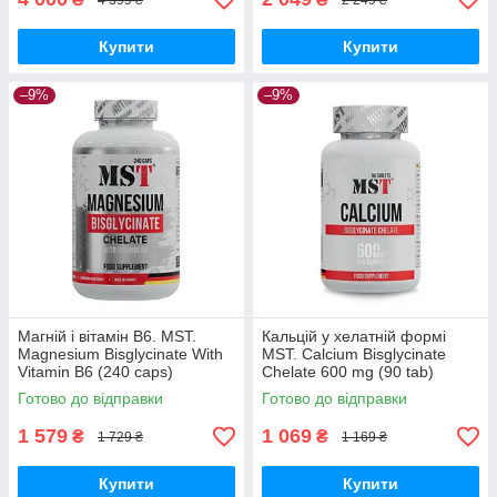
Купити
Купити
–9%
–9%
Магній і вітамін B6. MST.
Кальцій у хелатній формі
Magnesium Bisglycinate With
MST. Calcium Bisglycinate
Vitamin B6 (240 caps)
Chelate 600 mg (90 tab)
Готово до відправки
Готово до відправки
1 579
1 069
₴
₴
1 729 ₴
1 169 ₴
Купити
Купити