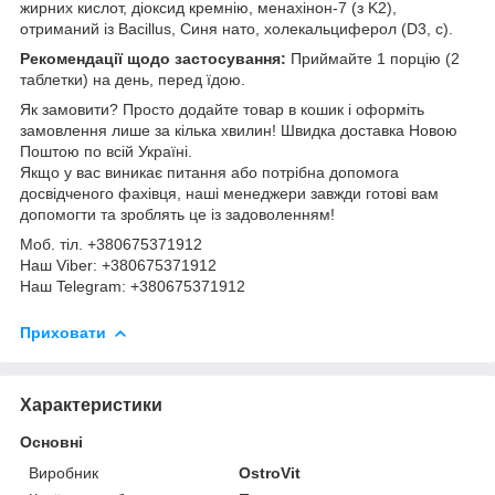
жирних кислот, діоксид кремнію, менахінон-7 (з K2),
отриманий із Bacillus, Синя нато, холекальциферол (D3, с).
Рекомендації щодо застосування:
Приймайте 1 порцію (2
таблетки) на день, перед їдою.
Як замовити? Просто додайте товар в кошик і оформіть
замовлення лише за кілька хвилин! Швидка доставка Новою
Поштою по всій Україні.
Якщо у вас виникає питання або потрібна допомога
досвідченого фахівця, наші менеджери завжди готові вам
допомогти та зроблять це із задоволенням!
Моб. тіл. +380675371912
Наш Viber: +380675371912
Наш Telegram: +380675371912
Приховати
Характеристики
Основні
Виробник
OstroVit