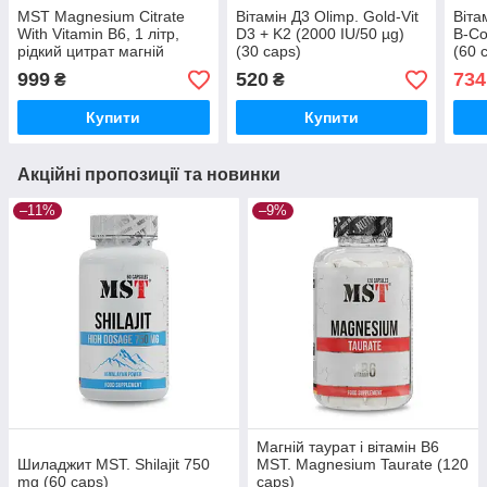
MST Magnesium Citrate
Вітамін Д3 Olimp. Gold-Vit
Віта
With Vitamin B6, 1 літр,
D3 + K2 (2000 IU/50 µg)
B-Co
рідкий цитрат магній
(30 caps)
(60 
999
520
734
₴
₴
Купити
Купити
Акційні пропозиції та новинки
–11%
–9%
Магній таурат і вітамін B6
Шиладжит MST. Shilajit 750
MST. Magnesium Taurate (120
mg (60 caps)
caps)