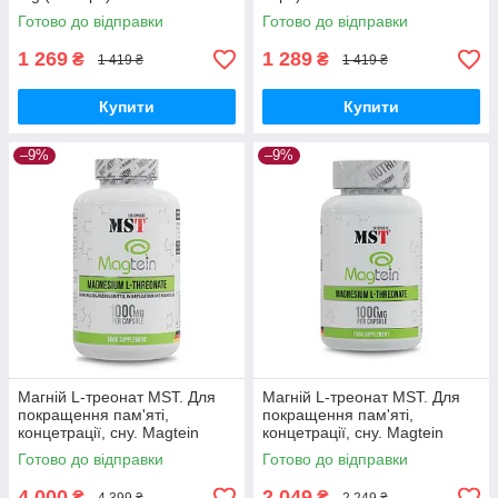
Готово до відправки
Готово до відправки
1 269
1 289
₴
₴
1 419 ₴
1 419 ₴
Купити
Купити
–9%
–9%
Магній L-треонат MST. Для
Магній L-треонат MST. Для
покращення пам'яті,
покращення пам'яті,
концетрації, сну. Magtein
концетрації, сну. Magtein
magnesium l-threonate 1000
magnesium l-threonate 1000
Готово до відправки
Готово до відправки
mg (120 caps)
mg (60 caps)
4 000
2 049
₴
₴
4 399 ₴
2 249 ₴