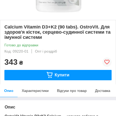
Calcium Vitamin D3+K2 (90 tabs). OstroVit. Для
здоров'я кісток, серцево-судинної системи та
імунної системи
Готово до відправки
Код: 09220-01
Опт і роздріб
343
₴
Купити
Опис
Характеристики
Відгуки про товар
Доставка
Опис
OstroVit Vitamin D3+K2 Calcium
— харчова добавка в