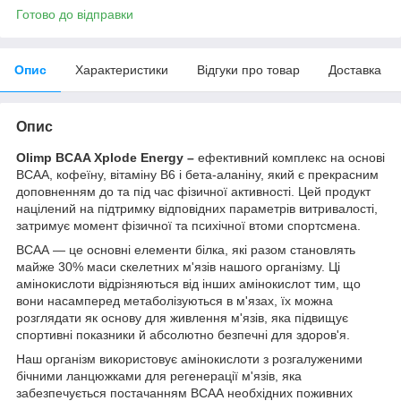
Готово до відправки
Опис
Характеристики
Відгуки про товар
Доставка
Опис
Olimp BCAA Xplode Energy –
ефективний комплекс на основі
ВСАА, кофеїну, вітаміну B6 і бета-аланіну, який є прекрасним
доповненням до та під час фізичної активності. Цей продукт
націлений на підтримку відповідних параметрів витривалості,
затримує момент фізичної та психічної втоми спортсмена.
ВСАА — це основні елементи білка, які разом становлять
майже 30% маси скелетних м'язів нашого організму. Ці
амінокислоти відрізняються від інших амінокислот тим, що
вони насамперед метаболізуються в м'язах, їх можна
розглядати як основу для живлення м'язів, яка підвищує
спортивні показники й абсолютно безпечні для здоров'я.
Наш організм використовує амінокислоти з розгалуженими
бічними ланцюжками для регенерації м'язів, яка
забезпечується постачанням ВСАА необхідних поживних