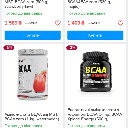
MST. BCAA zero (500 g,
BCAA&EAA zero (520 g,
strawberry-kiwi)
mojito)
Готово до відправки
Готово до відправки
1 589
1 409
₴
₴
1 729 ₴
1 529 ₴
Купити
Купити
–5%
–3%
Енергетичні амінокислоти з
Амінокислоти БЦАА від MST.
кофеїном ВСАА Olimp. BCAA
BCAA zero (1 kg, watermelon)
Xplode Energy (500 g,
фруктовий пунш). Olimp.
Готово до відправки
Готово до відправки