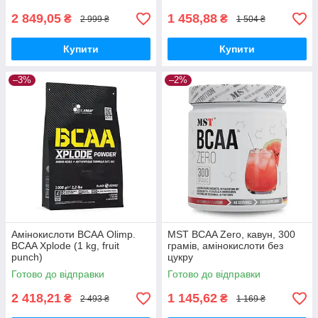
2 849,05
1 458,88
₴
₴
2 999 ₴
1 504 ₴
Купити
Купити
–3%
–2%
Амінокислоти ВСАА Olimp.
MST BCAA Zero, кавун, 300
BCAA Xplode (1 kg, fruit
грамів, амінокислоти без
punch)
цукру
Готово до відправки
Готово до відправки
2 418,21
1 145,62
₴
₴
2 493 ₴
1 169 ₴