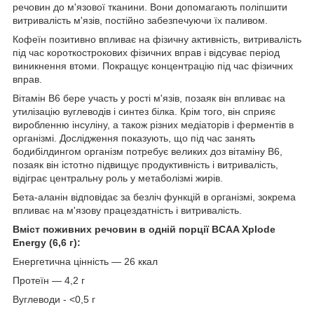
речовин до м'язової тканини. Вони допомагають поліпшити
витривалість м'язів, постійно забезпечуючи їх паливом.
Кофеїн позитивно впливає на фізичну активність, витривалість
під час короткострокових фізичних вправ і відсуває період
виникнення втоми. Покращує концентрацію під час фізичних
вправ.
Вітамін B6 бере участь у рості м'язів, позаяк він впливає на
утилізацію вуглеводів і синтез білка. Крім того, він сприяє
виробленню інсуліну, а також різних медіаторів і ферментів в
організмі. Дослідження показують, що під час занять
бодибілдингом організм потребує великих доз вітаміну B6,
позаяк він істотно підвищує продуктивність і витривалість,
відіграє центральну роль у метаболізмі жирів.
Бета-аланін відповідає за безліч функцій в організмі, зокрема
впливає на м'язову працездатність і витривалість.
Вміст поживних речовин в одній порції BCAA Xplode
Energy (6,6 г):
Енергетична цінність — 26 ккал
Протеїн — 4,2 г
Вуглеводи - <0,5 г