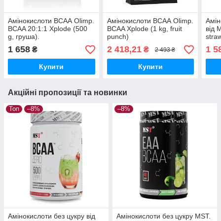
Амінокислоти ВСАА Olimp.
Амінокислоти ВСАА Olimp.
Амін
BCAA 20:1:1 Xplode (500
BCAA Xplode (1 kg, fruit
від 
g, груша).
punch)
stra
1 658
2 418,21
1 5
₴
₴
2 493 ₴
Купити
Купити
Акційні пропозиції та новинки
Топ
–8%
–8%
Амінокислоти без цукру від
Амінокислоти без цукру MST.