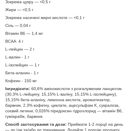
Зокрема цукру — <0,5 г
Жири — <0,5 г
Зокрема насичені жирні кислоти — <0,1 г
Сіль — 0,04 г
Вітамін В6 — 1,4 мг
ВСАА: 4 г
L-лейцин — 2 г
L-валин - 1 г
L-ізолейцин — 1 г
Бета-аланин - 1 г
Кофеин - 150 мг
Інгредієнти:
60,6% амінокислоти з розгалуженим ланцюгом
(30,3% L-лейцину, 15,15% L-валіну, 15,15% L-ізолейцину),
15,15% бета-аланіну, лимонна кислота, ароматизатор,
барвник, 2,3% кофеїну, циклати, ацесульфам K, сукралоза,
соєвий летини, 0,026% піридоксин гідрохлорид — вітамін B6,
гуміарабік, барвник.
Спосіб застосування та дози:
Приймати 1-2 порції на день
— до їди та/або до тренування. Додайте 1 порцію продукту