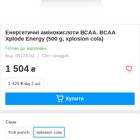
Енергетичні амінокислоти ВСАА. BCAA
Xplode Energy (500 g, xplosion cola)
Готово до відправки
Код: 09174-02
Опт і роздріб
1 504
₴
1 420 ₴
від 2 шт.
Купити
Смак
fruit punch
xplosion cola