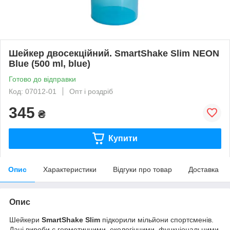
Шейкер двосекційний. SmartShake Slim NEON
Blue (500 ml, blue)
Готово до відправки
Код: 07012-01
Опт і роздріб
345
₴
Купити
Опис
Характеристики
Відгуки про товар
Доставка
Опис
Шейкери
SmartShake Slim
підкорили мільйони спортсменів.
Дані вироби є герметичними, екологічними, функціональними,