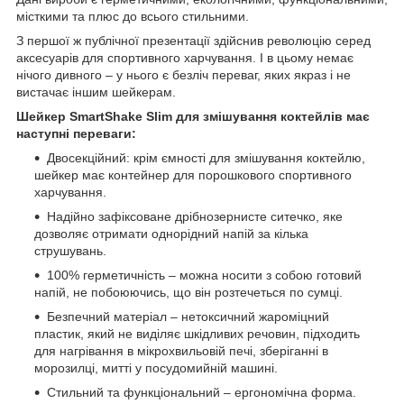
місткими та плюс до всього стильними.
З першої ж публічної презентації здійснив революцію серед
аксесуарів для спортивного харчування. І в цьому немає
нічого дивного – у нього є безліч переваг, яких якраз і не
вистачає іншим шейкерам.
Шейкер SmartShake Slim для змішування коктейлів має
наступні переваги:
Двосекційний: крім ємності для змішування коктейлю,
шейкер має контейнер для порошкового спортивного
харчування.
Надійно зафіксоване дрібнозернисте ситечко, яке
дозволяє отримати однорідний напій за кілька
струшувань.
100% герметичність – можна носити з собою готовий
напій, не побоюючись, що він розтечеться по сумці.
Безпечний матеріал – нетоксичний жароміцний
пластик, який не виділяє шкідливих речовин, підходить
для нагрівання в мікрохвильовій печі, зберіганні в
морозилці, митті у посудомийній машині.
Стильний та функціональний – ергономічна форма.