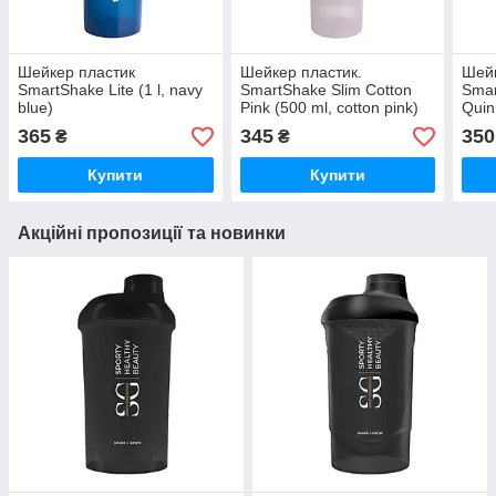
Шейкер пластик
Шейкер пластик.
Шейк
SmartShake Lite (1 l, navy
SmartShake Slim Cotton
Smar
blue)
Pink (500 ml, cotton pink)
Quin
365
345
350
₴
₴
Купити
Купити
Акційні пропозиції та новинки