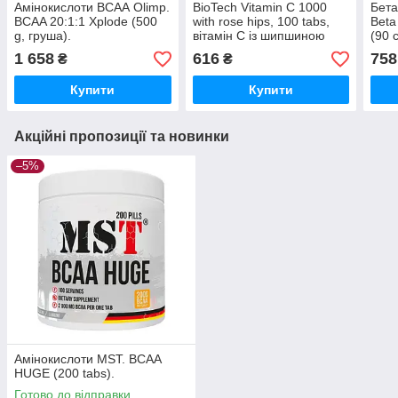
Амінокислоти ВСАА Olimp.
BioTech Vitamin C 1000
Бета
BCAA 20:1:1 Xplode (500
with rose hips, 100 tabs,
Beta
g, груша).
вітамін С із шипшиною
(90 
1 658
616
758
₴
₴
Купити
Купити
Акційні пропозиції та новинки
–5%
Амінокислоти MST. BCAA
HUGE (200 tabs).
Готово до відправки