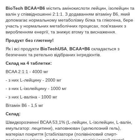
BioTech BCAA+B6
містить амінокислоти лейцин, ізолейцин та
валін у співвідношенні 2:1:1. З додаванням вітаміну B6, який
допомагає нормальному метаболізму білка та глікогена, бере
участь у нормальних метаболічних процесах, пов'язаних з
виробленням енергії, та знижує втому та виснаження.
Продукт без глютену!
Як і всі продукти
BioTechUSA
,
BCAA+B6
складається з
безпечних та ретельно відібраних інгредієнтів.
Склад на 4 таблетки:
BCAA 2:1:1 - 4000 мг
- з них L-лейцину - 2000 мг
- з них L-ізолейцину - 1000 мг
- з них L-валіна - 1000 мг
Вітамін B6 - 1,5 мг
Склад:
Швидкорозчинні BCAA 53,1% (L-лейцин, L-ізолейцин, L-валін,
емульгатор: лецитини), наповнювач (целюлозний гель),
матеріал покриття [стабілізатори (полівініловий спирт-
поліетилен гліколь-графт-сополімер, полівініловий спирт),