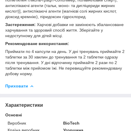
антиспікаючі агенти (тальк, моно- та дигліцериди жирних
кислот)], антиспікаючі агенти (магнієві солі жирних кислот,
діоксид кремнію), піридоксин гідрохлорид.
Застереження:
Харчові добавки не замінюють збалансоване
харчування та здоровий спосіб життя. Зберігайте у
недоступному для дітей місці.
Рекомендоване використання:
Приймати по 4 капсули на день. У дні тренувань приймайте 2
таблетки за 30 хвилин до тренування та 2 таблетки одразу
після тренування. У дні відпочинку приймайте 2 рази по 2
таблетки між прийомом їжі. Не перевищуйте рекомендовану
добову норму.
Приховати
Характеристики
Основні
Виробник
BioTech
Країна виробник
Угорщина