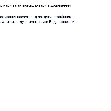
ітамінами та антиоксидантами з додаванням
арчування насамперед завдяки незамінним
, а також ряду вітамінів групи B, доповнюючи