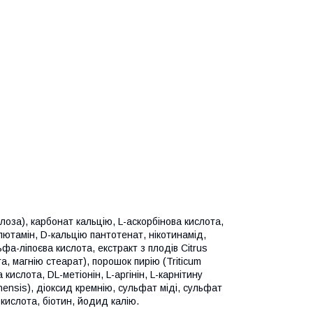
оза), карбонат кальцію, L-аскорбінова кислота,
лютамін, D-кальцію пантотенат, нікотинамід,
а-ліпоєва кислота, екстракт з плодів Citrus
а, магнію стеарат), порошок пирію (Triticum
кислота, DL-метіонін, L-аргінін, L-карнітину
nensis), діоксид кремнію, сульфат міді, сульфат
ислота, біотин, йодид калію.