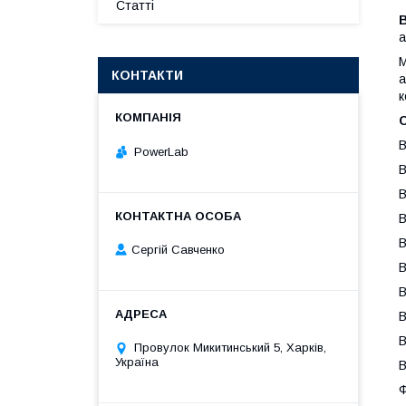
Статті
B
а
М
КОНТАКТИ
а
к
С
В
PowerLab
В
В
В
В
Сергій Савченко
В
В
В
В
Провулок Микитинський 5, Харків,
Україна
В
Ф