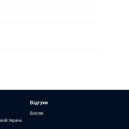
Відгуки
Відгуки
сій Україні.