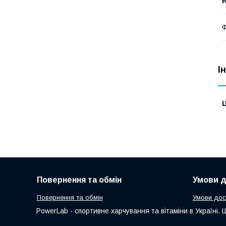
Ф
І
Ц
Повернення та обмін
Умови д
Повернення та обмін
Умови дос
PowerLab - спортивне харчування та вітаміни в Україні. 