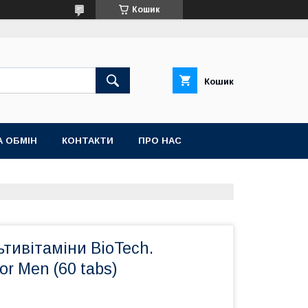
Кошик
Кошик
А ОБМІН
КОНТАКТИ
ПРО НАС
ьтивітаміни BioTech.
for Men (60 tabs)