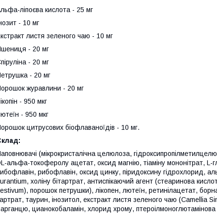
льфа-ліпоєва кислота - 25 мг
нозит - 10 мг
кстракт листя зеленого чаю - 10 мг
шениця - 20 мг
піруліна - 20 мг
етрушка - 20 мг
орошок журавлини - 20 мг
ікопін - 950 мкг
ютеїн - 950 мкг
орошок цитрусових біофлаваноїдів - 10 мг.
Склад:
аповнювачі (мікрокристалічна целюлоза, гідроксипропілметилцелюл
L-альфа-токоферолу ацетат, оксид магнію, тіаміну мононітрат, L-г
ибофлавін, рибофлавін, оксид цинку, піридоксину гідрохлорид, альф
urantium, холіну бітартрат, антиспікаючий агент (стеаринова кислот
estivum), порошок петрушки), лікопен, лютеїн, ретинілацетат, борна 
артрат, таурин, інозитол, екстракт листя зеленого чаю (Camellia Si
арганцю, цианокобаламін, хлорид хрому, птероілмоноглютамінова к