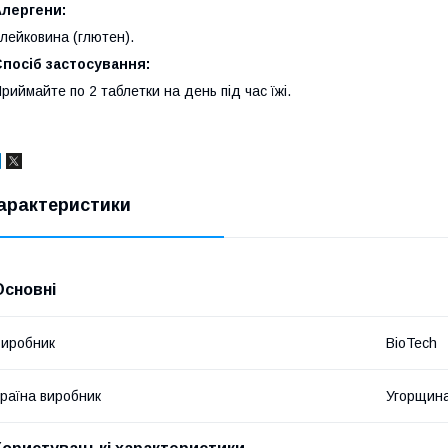
Алергени:
лейковина (глютен).
посіб застосування:
риймайте по 2 таблетки на день під час їжі.
арактеристики
Основні
иробник
BioTech
раїна виробник
Угорщин