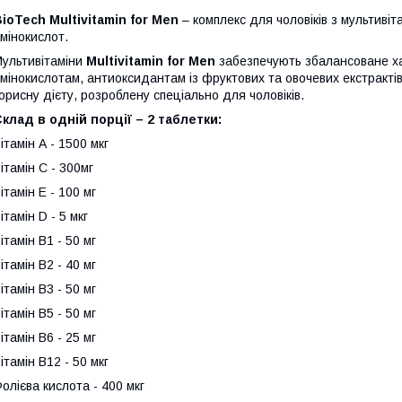
ioTech Multivitamin for Men
– комплекс для чоловіків з мультив
мінокислот.
ультивітаміни
Multivitamin for Men
забезпечують збалансоване х
мінокислотам, антиоксидантам із фруктових та овочевих екстрактів
орисну дієту, розроблену спеціально для чоловіків.
клад в одній порції – 2 таблетки:
ітамін А - 1500 мкг
ітамін С - 300мг
ітамін Е - 100 мг
ітамін D - 5 мкг
ітамін В1 - 50 мг
ітамін В2 - 40 мг
ітамін В3 - 50 мг
ітамін В5 - 50 мг
ітамін В6 - 25 мг
ітамін В12 - 50 мкг
олієва кислота - 400 мкг