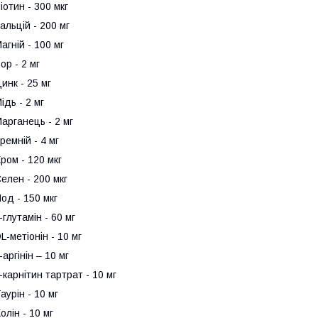
іотин - 300 мкг
альцій - 200 мг
агній - 100 мг
ор - 2 мг
инк - 25 мг
ідь - 2 мг
арганець - 2 мг
ремній - 4 мг
ром - 120 мкг
елен - 200 мкг
од - 150 мкг
-глутамін - 60 мг
L-метіонін - 10 мг
-аргінін – 10 мг
-карнітин тартрат - 10 мг
аурін - 10 мг
олін - 10 мг