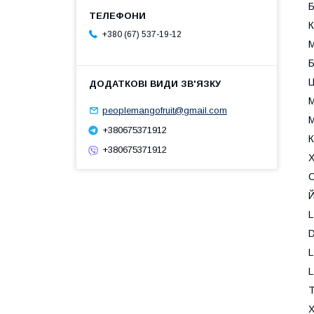
Б
К
+380 (67) 537-19-12
М
Б
Ц
М
peoplemangofruit@gmail.com
М
+380675371912
К
+380675371912
Х
С
Й
L
D
L
L
Т
Х