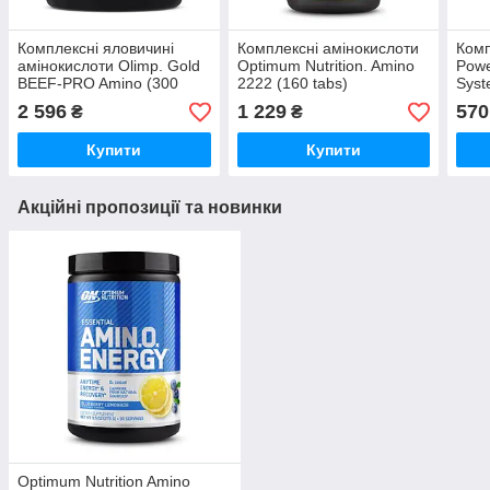
Комплексні яловичині
Комплексні амінокислоти
Комп
амінокислоти Olimp. Gold
Optimum Nutrition. Amino
Powe
BEEF-PRO Amino (300
2222 (160 tabs)
Syst
tabs)
лим
2 596
1 229
570
₴
₴
Купити
Купити
Акційні пропозиції та новинки
Optimum Nutrition Amino