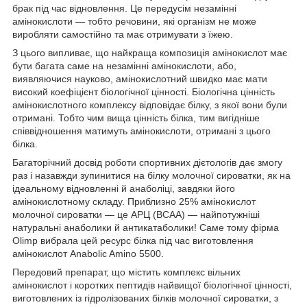
брак під час відновлення. Це передусім незамінні
амінокислоти — тобто речовини, які організм не може
виробляти самостійно та має отримувати з їжею.
З цього випливає, що найкраща композиція амінокислот має
бути багата саме на незамінні амінокислоти, або,
виявляючися науково, амінокислотний швидко має мати
високий коефіцієнт біологічної цінності. Біологічна цінність
амінокислотного комплексу відповідає білку, з якої вони були
отримані. Тобто чим вища цінність білка, тим вигідніше
співвідношення матимуть амінокислоти, отримані з цього
білка.
Багаторічний досвід роботи спортивних дієтологів дає змогу
раз і назавжди зупинитися на білку молочної сироватки, як на
ідеальному відновленні й анаболіці, завдяки його
амінокислотному складу. Приблизно 25% амінокислот
молочної сироватки — це АРЦ (BCAA) — найпотужніші
натуральні анаболики й антикатаболики! Саме тому фірма
Olimp вибрала цей ресурс білка під час виготовлення
амінокислот Anabolic Amino 5500.
Передовий препарат, що містить комплекс вільних
амінокислот і коротких пептидів найвищої біологічної цінності,
виготовлених із гідролізованих білків молочної сироватки, з