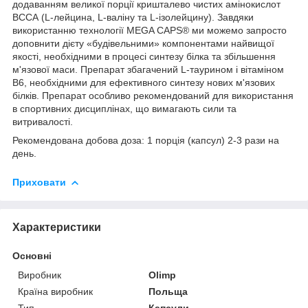
додаванням великої порції кришталево чистих амінокислот
ВССА (L-лейцина, L-валіну та L-ізолейцину). Завдяки
використанню технології MEGA CAPS® ми можемо запросто
доповнити дієту «будівельними» компонентами найвищої
якості, необхідними в процесі синтезу білка та збільшення
м'язової маси. Препарат збагачений L-таурином і вітаміном
В6, необхідними для ефективного синтезу нових м'язових
білків. Препарат особливо рекомендований для використання
в спортивних дисциплінах, що вимагають сили та
витривалості.
Рекомендована добова доза: 1 порція (капсул) 2-3 рази на
день.
Приховати
Характеристики
Основні
Виробник
Olimp
Країна виробник
Польща
Тип
Капсули