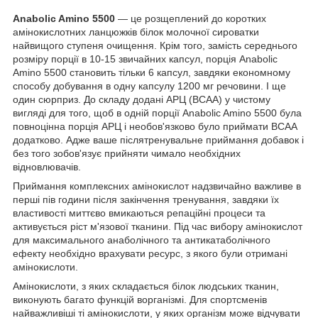
Anabolic Amino 5500
— це розщеплений до коротких
амінокислотних ланцюжків білок молочної сироватки
найвищого ступеня очищення. Крім того, замість середнього
розміру порції в 10-15 звичайних капсул, порція Anabolic
Amino 5500 становить тільки 6 капсул, завдяки економному
способу добування в одну капсулу 1200 мг речовини. І ще
один сюрприз. До складу додані АРЦ (BCAA) у чистому
вигляді для того, щоб в одній порції Anabolic Amino 5500 була
повноцінна порція АРЦ і необов'язково було приймати BCAA
додатково. Адже ваше післятренувальне приймання добавок і
без того зобов'язує прийняти чимало необхідних
відновлювачів.
Приймання комплексних амінокислот надзвичайно важливе в
перші пів години після закінчення тренування, завдяки їх
властивості миттєво вмикаються репаційні процеси та
активується ріст м'язової тканини. Під час вибору амінокислот
для максимального анаболічного та антикатаболічного
ефекту необхідно врахувати ресурс, з якого були отримані
амінокислоти.
Амінокислоти, з яких складається білок людських тканин,
виконують багато функцій ворганізмі. Для спортсменів
найважливіші ті амінокислоти, у яких організм може відчувати