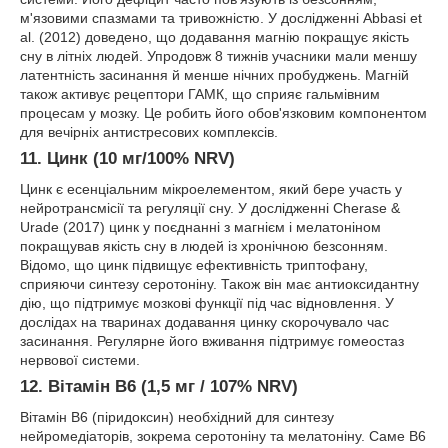
м'язовими спазмами та тривожністю. У дослідженні Abbasi et
al. (2012) доведено, що додавання магнію покращує якість
сну в літніх людей. Упродовж 8 тижнів учасники мали меншу
латентність засинання й менше нічних пробуджень. Магній
також активує рецептори ГАМК, що сприяє гальмівним
процесам у мозку. Це робить його обов'язковим компонентом
для вечірніх антистресових комплексів.
11. Цинк (10 мг/100% NRV)
Цинк є есенціальним мікроелементом, який бере участь у
нейротрансмісії та регуляції сну. У дослідженні Cherase &
Urade (2017) цинк у поєднанні з магнієм і мелатоніном
покращував якість сну в людей із хронічною безсонням.
Відомо, що цинк підвищує ефективність триптофану,
сприяючи синтезу серотоніну. Також він має антиоксидантну
дію, що підтримує мозкові функції під час відновлення. У
дослідах на тваринах додавання цинку скорочувало час
засинання. Регулярне його вживання підтримує гомеостаз
нервової системи.
12. Вітамін B6 (1,5 мг / 107% NRV)
Вітамін B6 (піридоксин) необхідний для синтезу
нейромедіаторів, зокрема серотоніну та мелатоніну. Саме B6