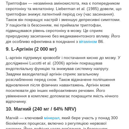
Триптофан — незамінна амінокислота, яка є попередником
серотоніну та мелатоніну. Lieberman et al. (1985) довели, що
триптофан знижує латентний період сну (час засинання).
Також він покращує настрій і зменшує депресивні симптоми.
У пацієнтів із безсонням, які приймали триптофан,
підвищувався рівень серотоніну в мозку. Це сприяє
природному засипанню без медикаментозного впливу. Його
дія особливо ефективна в поєднанні з
вітаміном
B6.
9. L-Аргінін (2 000 мг)
L-аргінін підтримує кровообіг і постачання кисню до мозку. У
дослідженні Lucotti et al. (2006) аргінін покращував
ендотеліальну функцію та знижував системну напругу.
Завдяки вазодилатації аргінін сприяє загальному
розслабленню перед сном. Також відзначене поліпшення
відновлення після фізичних навантажень. Аргінін може
посилювати дію інших нейроактивних речовин. Його
увімкнення в комплекс допомагає покращити якість нічного
відпочинку.
10. Магний (240 мг / 64% NRV)
Магній — ключовий
мінерал
, який бере участь у понад 300
біохімічних процесах, включно з регуляцією нервової
системи. Його дефіцит часто пов'язують із безсонням,