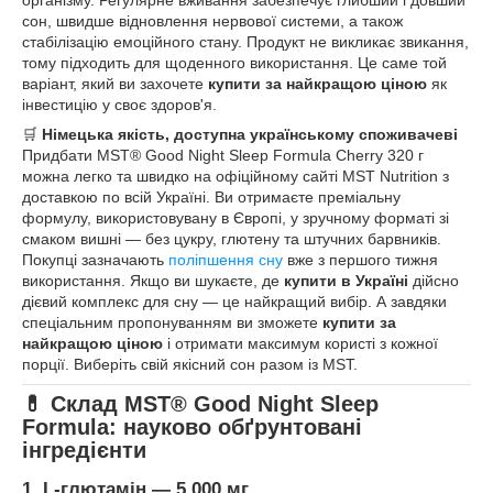
організму. Регулярне вживання забезпечує глибший і довший
сон, швидше відновлення нервової системи, а також
стабілізацію емоційного стану. Продукт не викликає звикання,
тому підходить для щоденного використання. Це саме той
варіант, який ви захочете
купити за найкращою ціною
як
інвестицію у своє здоров'я.
🛒
Німецька якість, доступна українському споживачеві
Придбати MST® Good Night Sleep Formula Cherry 320 г
можна легко та швидко на офіційному сайті MST Nutrition з
доставкою по всій Україні. Ви отримаєте преміальну
формулу, використовувану в Європі, у зручному форматі зі
смаком вишні — без цукру, глютену та штучних барвників.
Покупці зазначають
поліпшення сну
вже з першого тижня
використання. Якщо ви шукаєте, де
купити в Україні
дійсно
дієвий комплекс для сну — це найкращий вибір. А завдяки
спеціальним пропонуванням ви зможете
купити за
найкращою ціною
і отримати максимум користі з кожної
порції. Виберіть свій якісний сон разом із MST.
💊 Склад MST® Good Night Sleep
Formula: науково обґрунтовані
інгредієнти
1.
L-глютамін — 5,000 мг