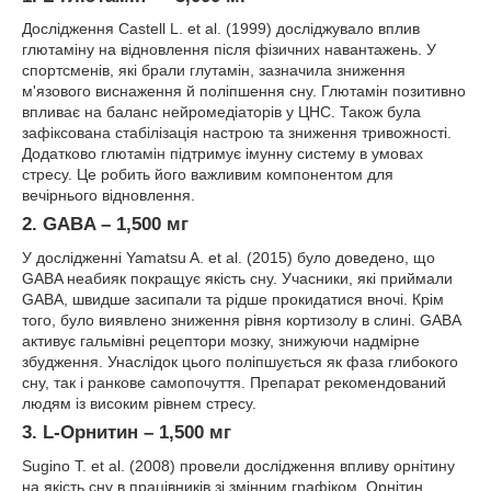
Дослідження Castell L. et al. (1999) досліджувало вплив
глютаміну на відновлення після фізичних навантажень. У
спортсменів, які брали глутамін, зазначила зниження
м'язового виснаження й поліпшення сну. Глютамін позитивно
впливає на баланс нейромедіаторів у ЦНС. Також була
зафіксована стабілізація настрою та зниження тривожності.
Додатково глютамін підтримує імунну систему в умовах
стресу. Це робить його важливим компонентом для
вечірнього відновлення.
2.
GABA – 1,500 мг
У дослідженні Yamatsu A. et al. (2015) було доведено, що
GABA неабияк покращує якість сну. Учасники, які приймали
GABA, швидше засипали та рідше прокидатися вночі. Крім
того, було виявлено зниження рівня кортизолу в слині. GABA
активує гальмівні рецептори мозку, знижуючи надмірне
збудження. Унаслідок цього поліпшується як фаза глибокого
сну, так і ранкове самопочуття. Препарат рекомендований
людям із високим рівнем стресу.
3.
L-Орнитин – 1,500 мг
Sugino T. et al. (2008) провели дослідження впливу орнітину
на якість сну в працівників зі змінним графіком. Орнітин