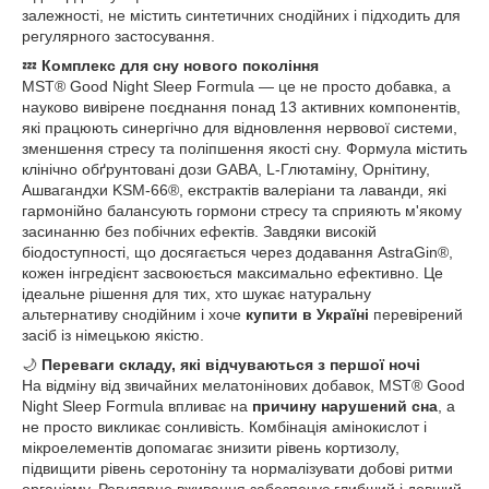
залежності, не містить синтетичних снодійних і підходить для
регулярного застосування.
💤
Комплекс для сну нового покоління
MST® Good Night Sleep Formula — це не просто добавка, а
науково вивірене поєднання понад 13 активних компонентів,
які працюють синергічно для відновлення нервової системи,
зменшення стресу та поліпшення якості сну. Формула містить
клінічно обґрунтовані дози GABA, L-Глютаміну, Орнітину,
Ашвагандхи KSM-66®, екстрактів валеріани та лаванди, які
гармонійно балансують гормони стресу та сприяють м'якому
засинанню без побічних ефектів. Завдяки високій
біодоступності, що досягається через додавання AstraGin®,
кожен інгредієнт засвоюється максимально ефективно. Це
ідеальне рішення для тих, хто шукає натуральну
альтернативу снодійним і хоче
купити в Україні
перевірений
засіб із німецькою якістю.
🌙
Переваги складу, які відчуваються з першої ночі
На відміну від звичайних мелатонінових добавок, MST® Good
Night Sleep Formula впливає на
причину нарушений сна
, а
не просто викликає сонливість. Комбінація амінокислот і
мікроелементів допомагає знизити рівень кортизолу,
підвищити рівень серотоніну та нормалізувати добові ритми