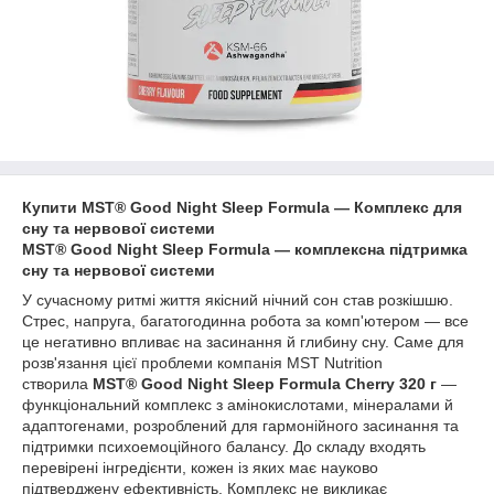
Купити MST® Good Night Sleep Formula — Комплекс для
сну та нервової системи
MST® Good Night Sleep Formula — комплексна підтримка
сну та нервової системи
У сучасному ритмі життя якісний нічний сон став розкішшю.
Стрес, напруга, багатогодинна робота за комп'ютером — все
це негативно впливає на засинання й глибину сну. Саме для
розв'язання цієї проблеми компанія MST Nutrition
створила
MST® Good Night Sleep Formula Cherry 320 г
—
функціональний комплекс з амінокислотами, мінералами й
адаптогенами, розроблений для гармонійного засинання та
підтримки психоемоційного балансу. До складу входять
перевірені інгредієнти, кожен із яких має науково
підтверджену ефективність. Комплекс не викликає