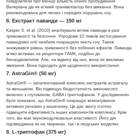
повідомляли про меншу кількість нічних пробудження.
Валеріана діє як м'який транквілізатор без звикання. Вона
рекомендована для легких і середніх порушень сну.
6.
Екстракт лаванди — 150 мг
Kasper S. et al. (2010) аналізували вплив лаванди в разі
тривожності та безсоння. Упродовж 10 тижнів застосування
лавандової олії неабияк покращило якість сну. Також
знижувався рівень тривожності без побічних ефектів. Лаванда
м'яко впливає на рецептори ГАМК, подібно до
бензодіазепинів. Але, на відміну від них, вона не викликає
звикання. Вона підходить для щоденного використання.
7. AstraGin® (50 мг)
AstraGin® — запатентований комплекс екстрактів астрагалу
та женьшеню. Він підвищує біодоступність амінокислот,
включно з глутаміном, GABA і триптофаном. У дослідженнях
було показано, що AstraGin® покращує всмоктування
активних речовин у кишечнику. Це дає змогу істотно
підвищити ефективність інших компонентів комплексу. Крім
того, він має імуномодулювальні властивості. Його дія
підтверджена як на тваринах, так і в людських моделях.
8. L-триптофан (375 мг)