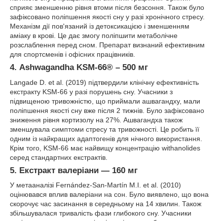
сприяє зменшенню рівня втоми після безсоння. Також було
зафіксовано поліпшення якості сну у разі хронічного стресу.
Механізм дії пов'язаний із детоксикацією і зменшенням
аміаку в крові. Це дає змогу поліпшити метаболічне
розслаблення перед сном. Препарат визнаний ефективним
для спортсменів і офісних працівників.
4.
Ashwagandha KSM-66® – 500 мг
Langade D. et al. (2019) підтвердили клінічну ефективність
екстракту KSM-66 у разі порушень сну. Учасники з
підвищеною тривожністю, що приймали ашвагандху, мали
поліпшення якості сну вже після 2 тижнів. Було зафіксовано
зниження рівня кортизолу на 27%. Ашвагандха також
зменшувала симптоми стресу та тривожності. Це робить її
одним із найкращих адаптогенів для нічного використання.
Крім того, KSM-66 має найвищу концентрацію withanolides
серед стандартних екстрактів.
5.
Екстракт валеріани — 160 мг
У метааналізі Fernández-San-Martín M.I. et al. (2010)
оцінювався вплив валеріани на сон. Було виявлено, що вона
скорочує час засинання в середньому на 14 хвилин. Також
збільшувалася тривалість фази глибокого сну. Учасники