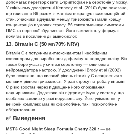
допомагає перетворювати L-триптофан на серотонін у мозку.
У клінічному дослідженні Kennedy et al. (2010) було показано,
що вживання B6 разом із магнієм покращує психоемоційний
стан. Учасники відчували меншу тривожність і мали кращу
концентрацію в умовах стресу. B6 також зменшує симптоми
ПМС та нервової збудливості. Його важливість у формулі
полягає в посиленні дії амінокислот.
13. Вітамін C (50 мг/70% NRV)
Вітамін C є потужним антиоксидантом і необхідним
кофактором для вироблення дофаміну та норадреналіну. Він
також бере участь у синтезі серотоніну — ключового
нейромедіатора настрою. У дослідженні Brody et al (2002)
було показано, що високий рівень вітаміну C асоціюється з
меншим рівнем тривожності. У разі стресу потреба у вітаміні
C різко зростає через підвищене його споживання
наднирниками. Додатково він підтримує імунну систему, що
особливо важливо у разі порушень сну. Його увімкнення у
вечірній комплекс має як фізіологічне, так і психологічне
обґрунтовання.
✅ Виведення
MST® Good Night Sleep Formula Cherry 320 г
— це