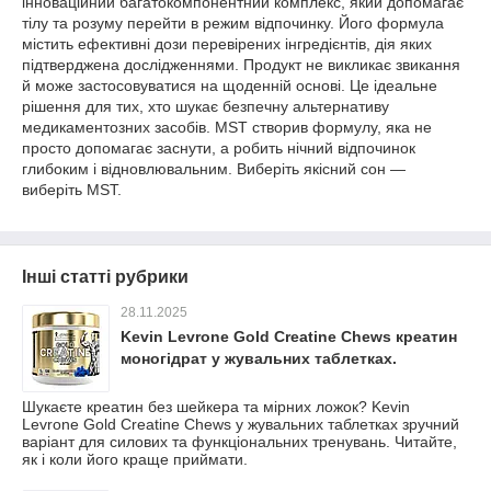
інноваційний багатокомпонентний комплекс, який допомагає
тілу та розуму перейти в режим відпочинку. Його формула
містить ефективні дози перевірених інгредієнтів, дія яких
підтверджена дослідженнями. Продукт не викликає звикання
й може застосовуватися на щоденній основі. Це ідеальне
рішення для тих, хто шукає безпечну альтернативу
медикаментозних засобів. MST створив формулу, яка не
просто допомагає заснути, а робить нічний відпочинок
глибоким і відновлювальним. Виберіть якісний сон —
виберіть MST.
Інші статті рубрики
28.11.2025
Kevin Levrone Gold Creatine Chews креатин
моногідрат у жувальних таблетках.
Шукаєте креатин без шейкера та мірних ложок? Kevin
Levrone Gold Creatine Chews у жувальних таблетках зручний
варіант для силових та функціональних тренувань. Читайте,
як і коли його краще приймати.