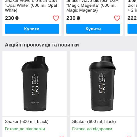
Shaker Wave BioTech USA
Shaker Wave BioTech USA
Шейк
"Opal White" (600 ml, Opal
"Magic Magenta" (600 ml,
BioT
White)
Magic Magenta)
+ 2 
Blue
230
230
222
₴
₴
Купити
Купити
Акційні пропозиції та новинки
Shaker (500 ml, black)
Shaker (600 ml, black)
Готово до відправки
Готово до відправки