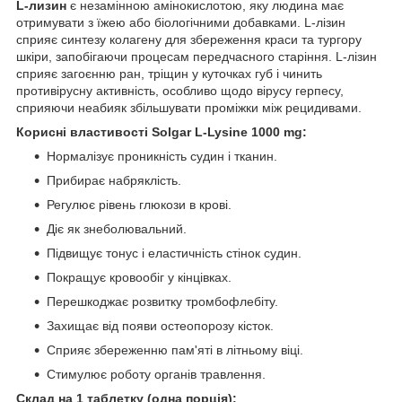
L-лизин
є незамінною амінокислотою, яку людина має
отримувати з їжею або біологічними добавками. L-лізин
сприяє синтезу колагену для збереження краси та тургору
шкіри, запобігаючи процесам передчасного старіння. L-лізин
сприяє загоєнню ран, тріщин у куточках губ і чинить
противірусну активність, особливо щодо вірусу герпесу,
сприяючи неабияк збільшувати проміжки між рецидивами.
Корисні властивості Solgar L-Lysine 1000 mg:
Нормалізує проникність судин і тканин.
Прибирає набряклість.
Регулює рівень глюкози в крові.
Діє як знеболювальний.
Підвищує тонус і еластичність стінок судин.
Покращує кровообіг у кінцівках.
Перешкоджає розвитку тромбофлебіту.
Захищає від появи остеопорозу кісток.
Сприяє збереженню пам'яті в літньому віці.
Стимулює роботу органів травлення.
Склад на 1 таблетку (одна порція):