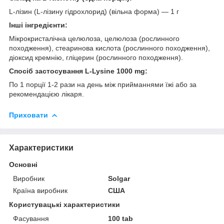
L-лізин (L-лізину гідрохлорид) (вільна форма) — 1 г
Інші інгредієнти:
Мікрокристалічна целюлоза, целюлоза (рослинного
походження), стеаринова кислота (рослинного походження),
діоксид кремнію, гліцерин (рослинного походження).
Спосіб застосування L-Lysine 1000 mg:
По 1 порції 1-2 рази на день між прийманнями їжі або за
рекомендацією лікаря.
Приховати
Характеристики
Основні
Виробник
Solgar
Країна виробник
США
Користувацькі характеристики
Фасування
100 tab