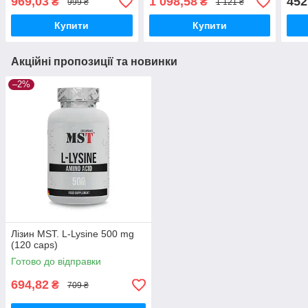
969,03
1 098,58
452
₴
₴
999 ₴
1 121 ₴
Купити
Купити
Акційні пропозиції та новинки
–2%
Лізин MST. L-Lysine 500 mg
(120 caps)
Готово до відправки
694,82
₴
709 ₴