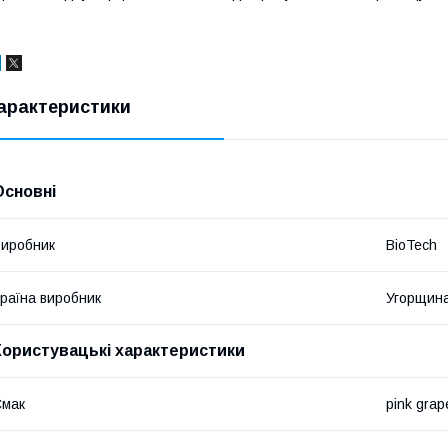
арактеристики
Основні
иробник
BioTech
раїна виробник
Угорщин
Користувацькі характеристики
Смак
pink grape