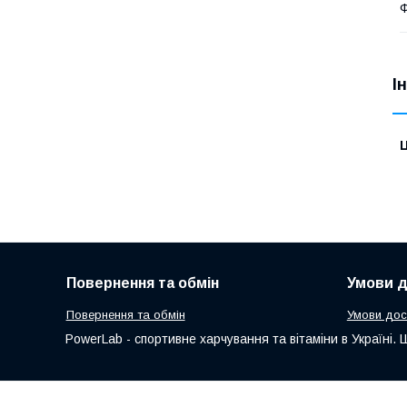
Ф
І
Ц
Повернення та обмін
Умови д
Повернення та обмін
Умови дос
PowerLab - спортивне харчування та вітаміни в Україні. 