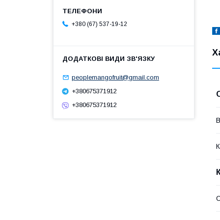
+380 (67) 537-19-12
Х
peoplemangofruit@gmail.com
+380675371912
+380675371912
В
К