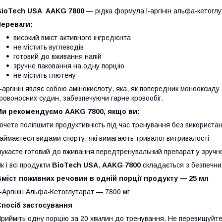
BioTech USA AAKG 7800
— рідка формула l-аргінін альфа-кетогл
Переваги:
високий вміст активного інгредієнта
не містить вуглеводів
готовий до вживання напій
зручне паковання на одну порцію
не містить глютену
-аргінін являє собою амінокислоту, яка, як попередник монооксид
ровоносних судин, забезпечуючи гарне кровообіг.
Ми рекомендуємо AAKG 7800, якщо ви:
очете поліпшити продуктивність під час тренування без використа
аймаєтеся видами спорту, які вимагають тривалої витривалості
укаєте готовий до вживання передтренувальний препарат у зручн
к і всі продукти
BioTech USA
,
AAKG 7800
складається з безпечних
міст поживних речовин в одній порції продукту — 25 мл
-Аргінін Альфа-Кетоглутарат — 7800 мг
Спосіб застосування
рийміть одну порцію за 20 хвилин до тренування. Не перевищуйт