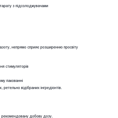
утарату з підсолоджувачами
у азоту, непрямо сприяє розширенню просвіту
ння стимуляторів
ому пакованні
, ретельно відібраних інгредієнтів.
е рекомендовану добову дозу.