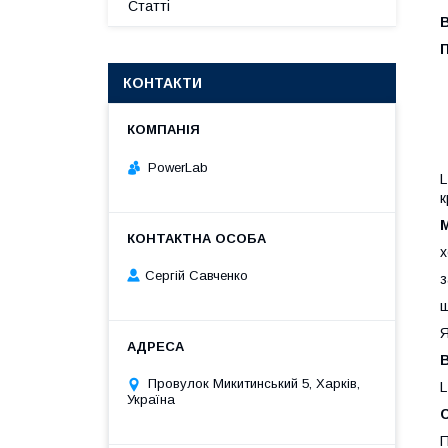
Статті
КОНТАКТИ
PowerLab
L
к
х
Сергій Савченко
з
ш
Я
В
Провулок Микитинський 5, Харків,
L
Україна
П