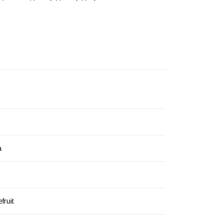
а
fruit