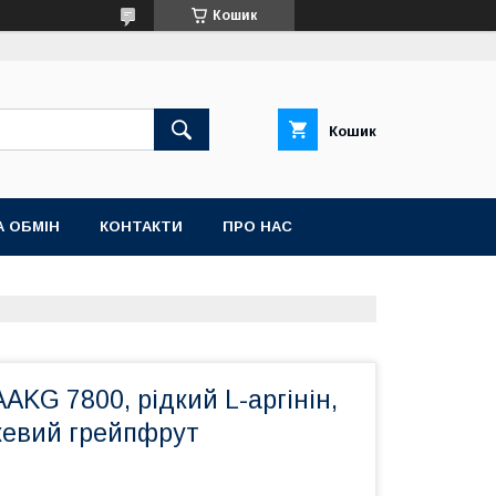
Кошик
Кошик
А ОБМІН
КОНТАКТИ
ПРО НАС
AKG 7800, рідкий L-аргінін,
жевий грейпфрут