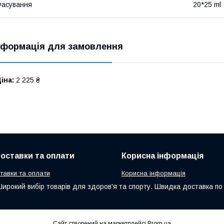
асування
20*25 ml
нформація для замовлення
іна:
2 225 ₴
оставки та оплати
Корисна інформація
тавки та оплати
Корисна інформація
Широкий вибір товарів для здоров'я та спорту. Швидка доставка по в
Сайт створений на маркетплейсі
Prom.ua