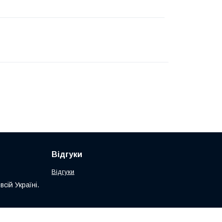
Відгуки
Відгуки
сій Україні.