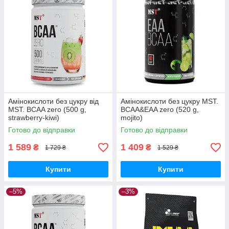
Амінокислоти без цукру від
Амінокислоти без цукру MST.
MST. BCAA zero (500 g,
BCAA&EAA zero (520 g,
strawberry-kiwi)
mojito)
Готово до відправки
Готово до відправки
1 589
1 409
₴
₴
1 729 ₴
1 529 ₴
Купити
Купити
–5%
–3%