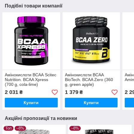
Подібні товари компанії
Амінокислоти ВСАА Scitec
Амінокислоти ВСАА
Амін
Nutrition. BCAA Xpress
BioTech. BCAA Zero (360
Amin
(700 g, cola-lime)
g, green apple)
2 031
1 379
2 2
₴
₴
Купити
Купити
Акційні пропозиції та новинки
Топ
–8%
–8%