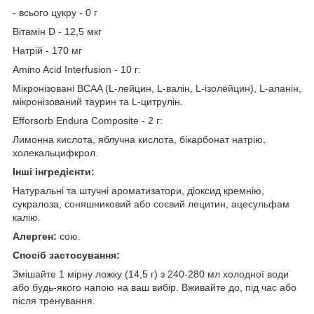
- всього цукру - 0 г
Вітамін D - 12,5 мкг
Натрій - 170 мг
Amino Acid Interfusion - 10 г:
Мікронізовані BCAA (L-лейцин, L-валін, L-ізолейцин), L-аланін,
мікронізований таурин та L-цитрулін.
Efforsorb Endura Composite - 2 г:
Лимонна кислота, яблучна кислота, бікарбонат натрію,
холекальцифкрол.
Інші
інгредієнти:
Натуральні та штучні ароматизатори, діоксид кремнію,
сукралоза, соняшниковий або соєвий лецитин, ацесульфам
калію.
Алерген:
сою.
Спосіб застосування:
Змішайте 1 мірну ложку (14,5 г) з 240-280 мл холодної води
або будь-якого напою на ваш вибір. Вживайте до, під час або
після тренування.