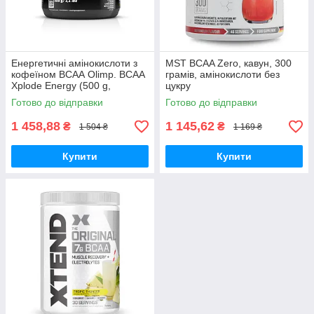
Енергетичні амінокислоти з
MST BCAA Zero, кавун, 300
кофеїном ВСАА Olimp. BCAA
грамів, амінокислоти без
Xplode Energy (500 g,
цукру
фруктовий пунш). Olimp.
Готово до відправки
Готово до відправки
1 458,88
1 145,62
₴
₴
1 504 ₴
1 169 ₴
Купити
Купити