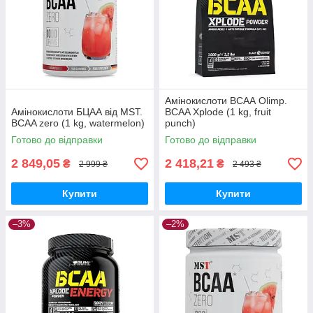
Амінокислоти ВСАА Olimp.
Амінокислоти БЦАА від MST.
BCAA Xplode (1 kg, fruit
BCAA zero (1 kg, watermelon)
punch)
Готово до відправки
Готово до відправки
2 849,05
2 418,21
₴
₴
2 999 ₴
2 493 ₴
Купити
Купити
–3%
–2%