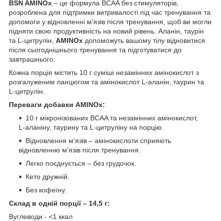
BSN AMINOx
– це формула BCAA без стимуляторів,
розроблена для підтримки витривалості під час тренування та
допомоги у відновленні м'язів після тренування, щоб ви могли
підняти свою продуктивність на новий рівень. Аланін, таурін
та L-цитрулін,
AMINOx
допоможуть вашому тілу відновитися
після сьогоднішнього тренування та підготуватися до
завтрашнього.
Кожна порція містить 10 г суміші незамінних амінокислот з
розгалуженим ланцюгом та амінокислот L-аланін, таурин та
L-цитрулін.
Переваги добавки AMINOx:
10 г мікронізованих BCAA та незамінних амінокислот,
L-аланіну, таурину та L-цитруліну на порцію.
Відновлення м'язів – амінокислоти сприяють
відновленню м'язів після тренування.
Легко поєднується – без грудочок.
Кето дружній.
Без кофеїну.
Склад в одній порції – 14,5 г:
Вуглеводи - <1 ккал