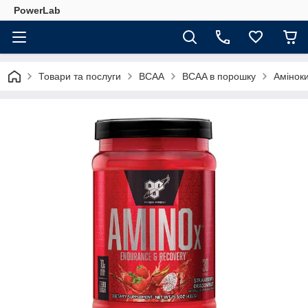
PowerLab
Товари та послуги
BCAA
BCAA в порошку
Аміноки